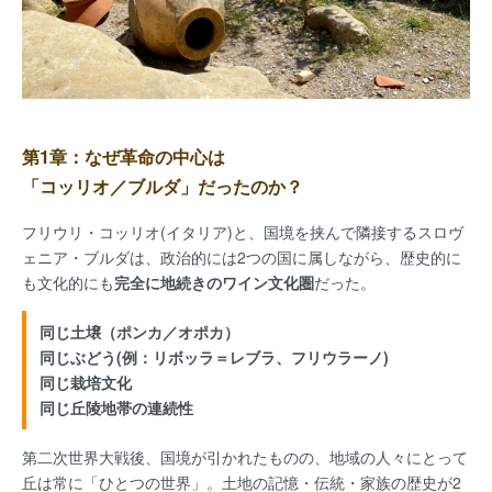
第1章：なぜ革命の中心は
「コッリオ／ブルダ」だったのか？
フリウリ・コッリオ(イタリア)と、国境を挟んで隣接するスロヴ
ェニア・ブルダは、政治的には2つの国に属しながら、歴史的に
も文化的にも
完全に地続きのワイン文化圏
だった。
同じ土壌（ポンカ／オポカ）
同じぶどう(例：リボッラ＝レブラ、フリウラーノ)
同じ栽培文化
同じ丘陵地帯の連続性
第二次世界大戦後、国境が引かれたものの、地域の人々にとって
丘は常に「ひとつの世界」。土地の記憶・伝統・家族の歴史が2