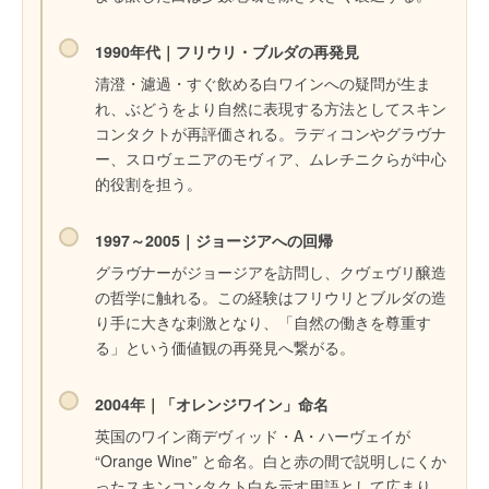
1990年代｜フリウリ・ブルダの再発見
清澄・濾過・すぐ飲める白ワインへの疑問が生ま
れ、ぶどうをより自然に表現する方法としてスキン
コンタクトが再評価される。ラディコンやグラヴナ
ー、スロヴェニアのモヴィア、ムレチニクらが中心
的役割を担う。
1997～2005｜ジョージアへの回帰
グラヴナーがジョージアを訪問し、クヴェヴリ醸造
の哲学に触れる。この経験はフリウリとブルダの造
り手に大きな刺激となり、「自然の働きを尊重す
る」という価値観の再発見へ繋がる。
2004年｜「オレンジワイン」命名
英国のワイン商デヴィッド・A・ハーヴェイが
“Orange Wine” と命名。白と赤の間で説明しにくか
ったスキンコンタクト白を示す用語として広まり、