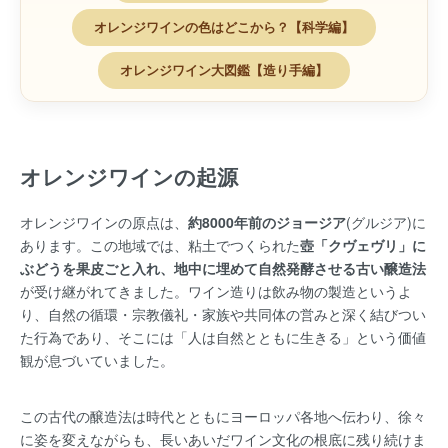
オレンジワインの色はどこから？【科学編】
オレンジワイン大図鑑【造り手編】
オレンジワインの起源
オレンジワインの原点は、
約8000年前のジョージア
(グルジア)に
あります。この地域では、粘土でつくられた
壺「クヴェヴリ」に
ぶどうを果皮ごと入れ、地中に埋めて自然発酵させる古い醸造法
が受け継がれてきました。ワイン造りは飲み物の製造というよ
り、自然の循環・宗教儀礼・家族や共同体の営みと深く結びつい
た行為であり、そこには「人は自然とともに生きる」という価値
観が息づいていました。
この古代の醸造法は時代とともにヨーロッパ各地へ伝わり、徐々
に姿を変えながらも、長いあいだワイン文化の根底に残り続けま