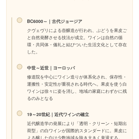
BC6000～｜古代ジョージア
クヴェヴリによる壺醸造が行われ、ぶどうを果皮ご
と自然発酵させる技法が成立。ワインは自然の循
環・共同体・儀礼と結びついた生活文化として存在
した。
中世～近世｜ヨーロッパ
修道院を中心にワイン造りが体系化され、保存性・
運搬性・安定性が重視される時代へ。果皮を使う白
ワインは徐々に姿を消し、地域の家庭にわずかに残
るのみとなる
19～20世紀｜近代ワインの確立
近代醸造学の発展により「透明・クリーン・短期出
荷型」の白ワインが国際的スタンダードに。果皮に
よる醸した白は少数地域を除き大きく衰退する。