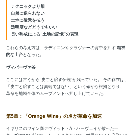
テクニックより畑
自然に逆らわない
土地に敬意を払う
透明度などどうでもいい
長い熟成による“土地の記憶”の表現
これらの考え方は、ラディコンやグラヴナーの背中を押す
精神
的な土台
となった。
ヴィパーヴァ谷
ここには古くから“皮ごと醸す伝統”が残っていた。 その存在は、
「皮ごと醸すことは異端ではない」という確かな根拠となり、
革命を地域全体のムーブメントへ押し上げていった。
第5章：「Orange Wine」の名が革命を加速
イギリスのワイン商デヴィッド・A・ハーヴェイが放った一