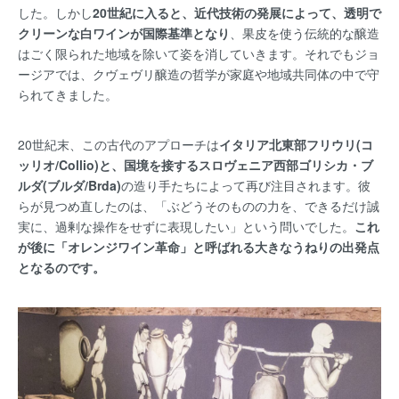
した。しかし
20世紀に入ると、近代技術の発展によって、透明で
クリーンな白ワインが国際基準となり
、果皮を使う伝統的な醸造
はごく限られた地域を除いて姿を消していきます。それでもジョ
ージアでは、クヴェヴリ醸造の哲学が家庭や地域共同体の中で守
られてきました。
20世紀末、この古代のアプローチは
イタリア北東部フリウリ(コ
ッリオ/Collio)と、国境を接するスロヴェニア西部ゴリシカ・ブ
ルダ(ブルダ/Brda)
の造り手たちによって再び注目されます。彼
らが見つめ直したのは、「ぶどうそのものの力を、できるだけ誠
実に、過剰な操作をせずに表現したい」という問いでした。
これ
が後に「オレンジワイン革命」と呼ばれる大きなうねりの出発点
となるのです。