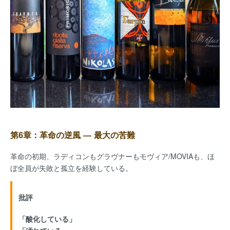
第6章：革命の逆風 ― 最大の苦難
革命の初期、ラディコンもグラヴナーもモヴィア/MOVIAも、ほ
ぼ全員が失敗と孤立を経験している。
批評
「酸化している」