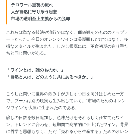
テロワール重視の流れ
人が自然に寄り添う思想
市場の透明至上主義からの脱却
これらは単なる技法や流行ではなく、価値観そのもののアップデ
ートだった。今日のオレンジワインは長期醸しだけではなく、多
様なスタイルが生まれた。しかし根底には、革命初期の造り手た
ちと同じ問いがある。
「ワインとは、誰のものか。」
「自然と人は、どのように共にあるべきか。」
こうした問いに世界の飲み手が少しずつ目を向けはじめた一方
で、ブームは別の現実も生み出していく。“市場のためのオレン
ジワイン”が大量に生まれたのである。
醸しの日数を数日追加し、色味だけをそれらしく仕立てたワイ
ン。トレンドに合わせ、短期間で商業的に仕上げたワイン。背景
に哲学も思想もなく、ただ「売れるから生産する」ためのオレン