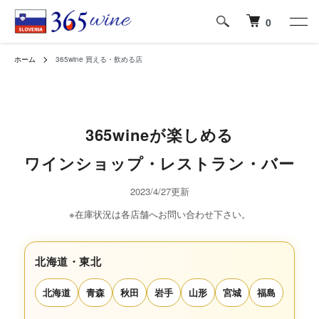
0
ホーム
365wine 買える・飲める店
365wineが楽しめる
ワインショップ・レストラン・バー
2023/4/27更新
※在庫状況は各店舗へお問い合わせ下さい。
北海道・東北
北海道
青森
秋田
岩手
山形
宮城
福島