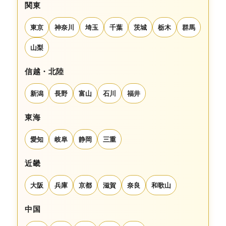
関東
東京
神奈川
埼玉
千葉
茨城
栃木
群馬
山梨
信越・北陸
新潟
長野
富山
石川
福井
東海
愛知
岐阜
静岡
三重
近畿
大阪
兵庫
京都
滋賀
奈良
和歌山
中国