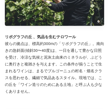
リポグラフの丘 、気品を生むテロワール
彼らの拠点は、標高約300mの「リポグラフの丘」。南向
きの急斜面(傾斜30〜40度)は、一日を通して豊かな日照
を受け、冷涼な気候と泥灰土由来のミネラルが、ぶどう
に奥行きと複雑さを与えます。この条件が揃うことで生
まれるワインは、まるでブルゴーニュの村名・畑名クラ
スを思わせる、繊細で気品あるスタイル。現地では、こ
の丘を「ワイン造りのためにある土地」と呼ぶ人も少な
くありません。