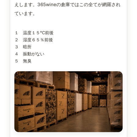
えします。365wineの倉庫ではこの全てが網羅され
ています。
１ 温度１５℃前後
２ 湿度６５％前後
３ 暗所
４ 振動がない
５ 無臭