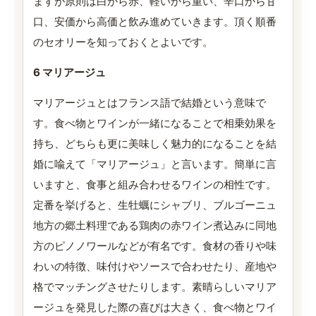
ますが原則は白から赤、軽いから重い、辛口から甘
口、安価から高価と飲み進めていきます。頂く順番
のセオリーを知っておくとよいです。
6 マリアージュ
マリアージュとはフランス語で結婚という意味で
す。食べ物とワインが一緒になることで相乗効果を
持ち、どちらも更に美味しく魅力的になることを結
婚に喩えて「マリアージュ」と言います。簡単に言
いますと、食事と組み合わせるワインの相性です。
定番を挙げると、生牡蠣にシャブリ、ブルゴーニュ
地方の郷土料理である鶏肉の赤ワイン煮込みに同地
方のピノノワールなどが有名です。食材の香りや味
わいの特徴、味付けやソースで合わせたり、産地や
格でマッチングさせたりします。素晴らしいマリア
ージュを発見した際の喜びは大きく、食べ物とワイ