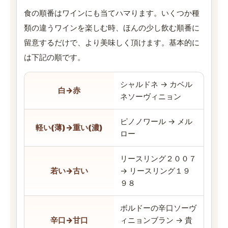
食の順番はワインにも当てハマります。いくつか種
類の違うワインを楽しむ時、ほんの少し飲む順番に
留意するだけで、より美味しく頂けます。基本的に
は下記の順です。
シャルドネ → カベル
白→赤
ネソーヴィニョン
ピノノワール → メル
軽い(薄)→重い(濃)
ロー
リースリング２００７
若い→古い
→ リースリング１９
９８
ボルドーの辛口ソーヴ
辛口→甘口
ィニョンブラン → 貴