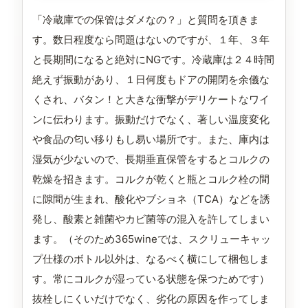
「冷蔵庫での保管はダメなの？」と質問を頂きま
す。数日程度なら問題はないのですが、１年、３年
と長期間になると絶対にNGです。冷蔵庫は２４時間
絶えず振動があり、１日何度もドアの開閉を余儀な
くされ、バタン！と大きな衝撃がデリケートなワイ
ンに伝わります。振動だけでなく、著しい温度変化
や食品の匂い移りもし易い場所です。また、庫内は
湿気が少ないので、長期垂直保管をするとコルクの
乾燥を招きます。コルクが乾くと瓶とコルク栓の間
に隙間が生まれ、酸化やブショネ（TCA）などを誘
発し、酸素と雑菌やカビ菌等の混入を許してしまい
ます。（そのため365wineでは、スクリューキャッ
プ仕様のボトル以外は、なるべく横にして梱包しま
す。常にコルクが湿っている状態を保つためです）
抜栓しにくいだけでなく、劣化の原因を作ってしま