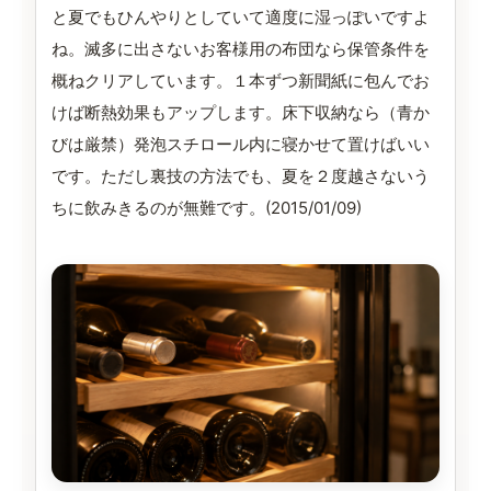
と夏でもひんやりとしていて適度に湿っぽいですよ
ね。滅多に出さないお客様用の布団なら保管条件を
概ねクリアしています。１本ずつ新聞紙に包んでお
けば断熱効果もアップします。床下収納なら（青か
びは厳禁）発泡スチロール内に寝かせて置けばいい
です。ただし裏技の方法でも、夏を２度越さないう
ちに飲みきるのが無難です。(2015/01/09)