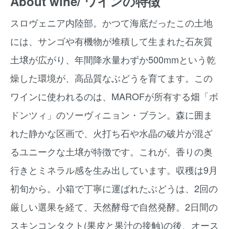
About wine/ ワインの特徴
スロヴェニア内陸部。かつて海底だったこの土地
には、サンゴや有機物が堆積して生まれた石灰質
土壌が広がり、年間降水量わずか500mmという乾
燥した環境が、高品質なぶどうを育てます。この
ワインに使われるのは、MAROFが所有する畑「ボ
ドンツィ」のソーヴィニョン・ブラン。森に囲ま
れた静かな区画で、火打ち石や水晶の破片が混ざ
るユニークな土壌が特徴です。これが、香りの奥
行きとミネラル感を生み出しています。収穫は9月
初旬から。小箱で丁寧に運ばれたぶどうは、2回の
厳しい選果を経て、天然酵母で自然発酵。2日間の
スキンコンタクト(果皮と果汁の接触)の後、オース