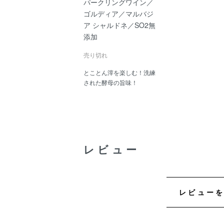
パークリングワイン／
ゴルディア／マルバジ
ア シャルドネ／SO2無
添加
売り切れ
とことん滓を楽しむ！洗練
された酵母の旨味！
レビュー
レビュー