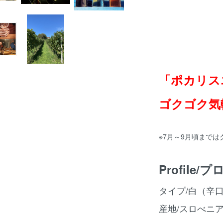
「ポカリス
ゴクゴク気
※7月～9月頃まで
Profile
タイプ/白（辛
産地/スロべニ