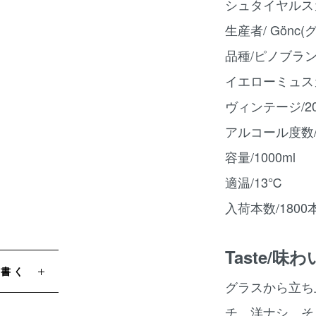
シュタイヤルス
生産者/ Gönc(
品種/ピノブラン
イエローミュス
ヴィンテージ/20
アルコール度数/
容量/1000ml
適温/13℃
入荷本数/1800
Taste/味わ
を書く
グラスから立ち
チ、洋ナシ、そ