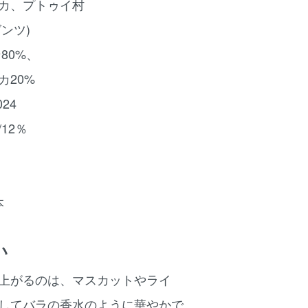
カ、プトゥイ村
グンツ)
80%、
カ20%
24
12％
本
い
上がるのは、マスカットやライ
してバラの香水のように華やかで