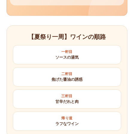
【夏祭り一周】ワインの順路
一軒目
ソースの湯気
二軒目
焦げた醤油の誘惑
三軒目
甘辛だれと肉
帰り道
ラフなワイン