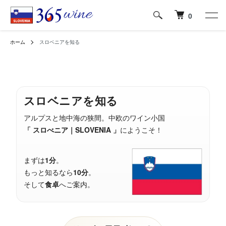
0
ホーム
スロベニアを知る
スロベニアを知る
アルプスと地中海の狭間。中欧のワイン小国
「 スロべニア｜SLOVENIA 」
にようこそ！
まずは
1分
。
もっと知るなら
10分
。
そして
食卓
へご案内。