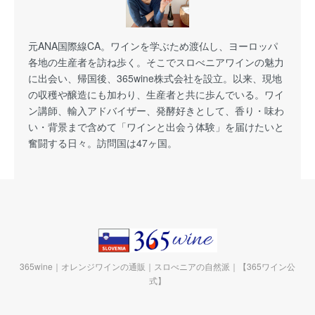
元ANA国際線CA。ワインを学ぶため渡仏し、ヨーロッパ
各地の生産者を訪ね歩く。そこでスロべニアワインの魅力
に出会い、帰国後、365wine株式会社を設立。以来、現地
の収穫や醸造にも加わり、生産者と共に歩んでいる。ワイ
ン講師、輸入アドバイザー、発酵好きとして、香り・味わ
い・背景まで含めて「ワインと出会う体験」を届けたいと
奮闘する日々。訪問国は47ヶ国。
365wine｜オレンジワインの通販｜スロべニアの自然派｜【365ワイン公
式】