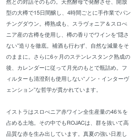
然との対話そのもの。天然酵母で発酵させ、開放
型の大樽で15日間醸し、4時間ごとに手作業でパン
チングダウン。樽熟成も、スラヴォニア＆スロべ
ニア産の古樽を使用し、樽の香りでワインを“隠さ
ない”造りを徹底。補酒も行わず、自然な減量をそ
のままに。さらに6ヶ月のステンレスタンク熟成の
後、カレンダーに従って月光のもとで瓶詰め。フ
ィルターも清澄剤も使用しない“ノン・インターヴ
ェンション”な哲学が貫かれています。
イストラはスロべニア赤ワイン全生産量の46％を
占める土地。その中でもROJACは、群を抜いて高
品質な赤を生み出しています。真夏の強い日差し