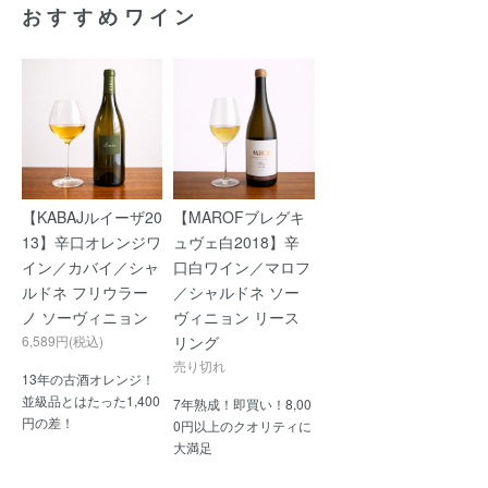
おすすめワイン
【KABAJルイーザ20
【MAROFブレグキ
13】辛口オレンジワ
ュヴェ白2018】辛
イン／カバイ／シャ
口白ワイン／マロフ
ルドネ フリウラー
／シャルドネ ソー
ノ ソーヴィニョン
ヴィニョン リース
6,589円(税込)
リング
売り切れ
13年の古酒オレンジ！
並級品とはたった1,400
7年熟成！即買い！8,00
円の差！
0円以上のクオリティに
大満足